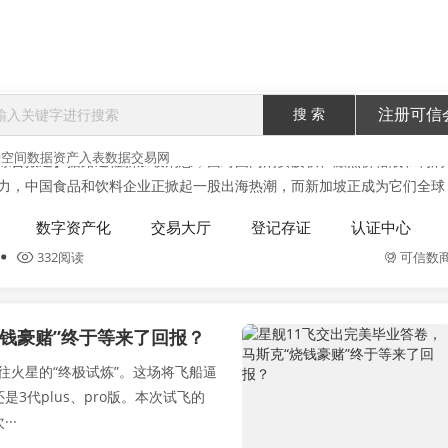
搜 索
注册可信
牌掀起“新加坡热”
据空间
数据资产入表
数据交易网
综合报道】据路透社新加坡消息，面对国内消费疲软、激烈价格战和利润
力，中国食品和饮料企业正掀起一股出海热潮，而新加坡正成为它们全球
验田”。从瑞幸咖啡、蜜雪冰城到各类···
数字资产化
交易大厅
登记存证
认证中心
332阅读
可信数
烧钱豪赌”终于等来了回报？
通往火星的“终极试炼”。这场将飞船逼
是3代plus、pro版。本次试飞的
··