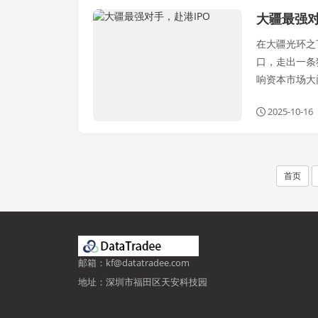
大疆最强对
新闻政策
在大疆光环之
口，走出一条
响资本市场大门
2025-10-16
首页
邮箱：kf@datatradee.com
地址：深圳市福田区天安科技园