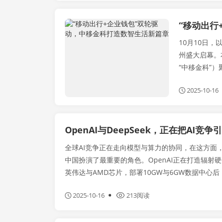
“移动出行
产学研
10月10日，
州盛大启幕。
“中移金科”）聚
2025-10-16
OpenAI与DeepSeek，正在把AI竞
全球AI竞争正在走向模型与算力的协同，在这方面，Op
中国扮演了最重要的角色。OpenAI正在打造辐射
英伟达与AMD芯片，部署10GW与6GW数据中心后，
2025-10-16
213阅读