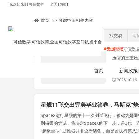
Hi,欢迎来到 可信数字
全国
[切换]
首页
>>
可信空间相关内容
找交易
中国餐饮品
数字资产化
数据经纪
可信数
【环球网消费
压缩的三重压
扩张的首选“试
首页
新闻政策
2025-10-16
星舰11飞交出完美毕业答卷，马斯克“
SpaceX进行星舰的第十一次测试飞行，被称为是
到极限的尝试，将决定SpaceX的下一步，是3代，还
“超级重型” 助推器并非全新装备，而是曾执行第八次·