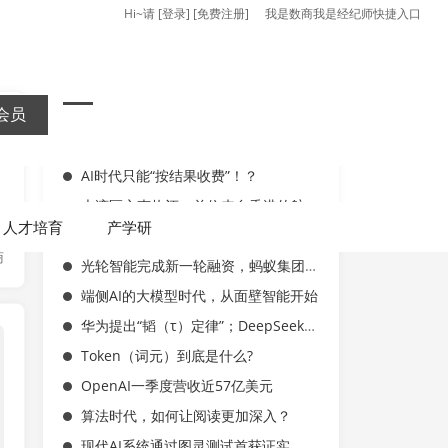
Hi~请
[
登录
] [
免费注册
]
我是数商
我是经纪师
快捷入口
会员
最近发表
AI时代只能“按结果收费”！？
大湾区之声热评：首位来自香港的航天员“飞天”，激励港澳更好融入和服务国家发展大局
人才培育
产学研
北京将开展卫星物联网业务商用试验
商
光轮智能完成新一轮融资，蚂蚁集团领投
端侧AI的大模型时代，从面壁智能开始
华为提出“韬（τ）定律”；DeepSeek登顶全球调用榜
数字资产化
Token（词元）到底是什么?
OpenAI一季度营收近57亿美元
算法时代，如何让阅读更加深入？
现代AI系统通过图灵测试首获证实