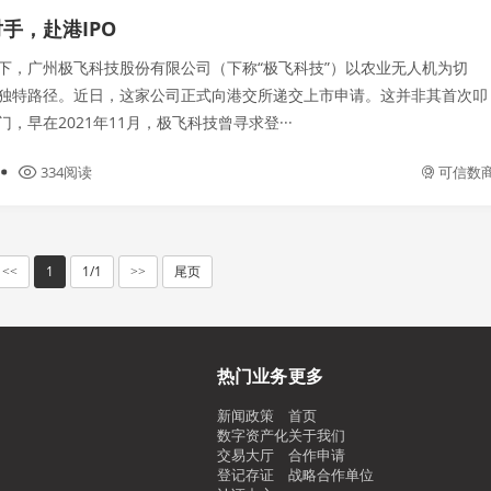
手，赴港IPO
下，广州极飞科技股份有限公司（下称“极飞科技”）以农业无人机为切
独特路径。近日，这家公司正式向港交所递交上市申请。这并非其首次叩
，早在2021年11月，极飞科技曾寻求登···
334阅读
可信数
1
1/1
尾页
<<
>>
热门业务
更多
新闻政策
首页
数字资产化
关于我们
交易大厅
合作申请
登记存证
战略合作单位