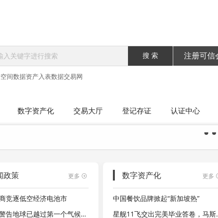
搜 索
注册可信
据空间
数据资产入表
数据交易网
数字资产化
交易大厅
登记存证
认证中心
闻政策
数字资产化
更多
更多
商竞逐低空经济电池市
中国餐饮品牌掀起“新加坡热”
科学家警告地球已越过第一个气候临界点：大量珊瑚礁将永久消失，海平面不可逆上升数米
星舰11飞交出完美毕