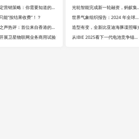
如何制定营销策略：你需要知道的一切
光轮智能完成新一轮
代只能“按结果收费”！？
世界气象组织报告：2024 年全球二氧化碳浓度创下历史新高
大湾区之声热评：首位来自香港的航天员“飞天”，激励港澳更好融入和服务国家发展大局
造型有变，全新比亚迪海豚谍照曝
开展卫星物联网业务商用试验
从IBIE 2025看下一代电池竞争锚定：价格战或退潮，场景战将成主战场