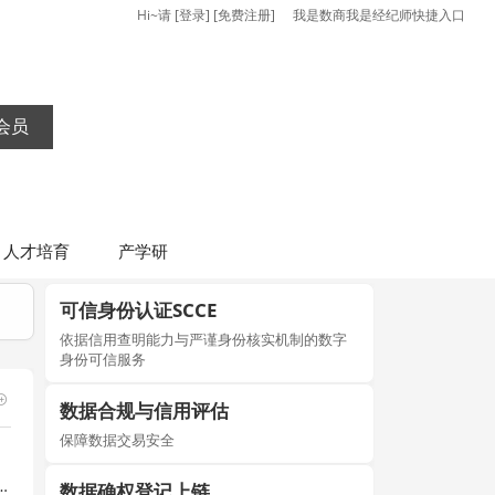
Hi~请
[
登录
] [
免费注册
]
我是数商
我是经纪师
快捷入口
会员
人才培育
产学研
可信身份认证SCCE
依据信用查明能力与严谨身份核实机制的数字
身份可信服务
数据合规与信用评估
保障数据交易安全
业答卷，马斯克“烧钱豪赌”终于等来了回报？
数据确权登记上链