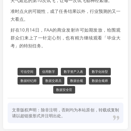
天气延迟的第10次试飞，让每一次试飞都神经紧绷。
准时点火的可能性，成了任务结果以外，行业预测的又一
大看点。
好在10月14日，FAA的商业发射许可如期发放，给围观
群众们来上了一针定心剂，也有精力继续观看「毕业大
考」的特别任务。
可信空间
信用数字
数字资产入表
数字化转型
数据经纪师
数据交易员
数据合规
数据合规师
数据安全官
文章版权声明：除非注明，否则均为本站原创，转载或复制
请以超链接形式并注明出处。