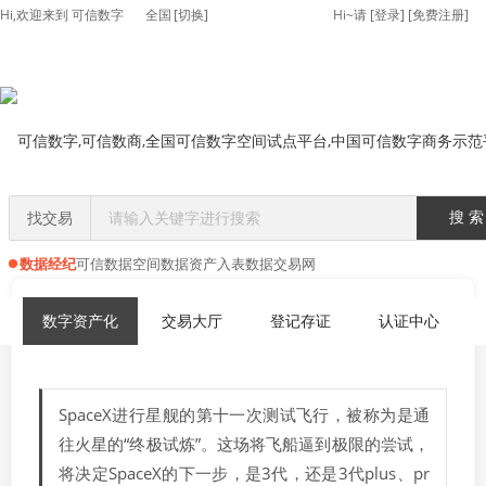
Hi,欢迎来到 可信数字
全国
[切换]
Hi~请
[
登录
] [
免费注册
]
找交易
搜 索
数据经纪
可信数据空间
数据资产入表
数据交易网
首页
>>
数字资产化
数字资产化
交易大厅
登记存证
认证中心
SpaceX进行星舰的第十一次测试飞行，被称为是通
往火星的“终极试炼”。这场将飞船逼到极限的尝试，
将决定SpaceX的下一步，是3代，还是3代plus、pr