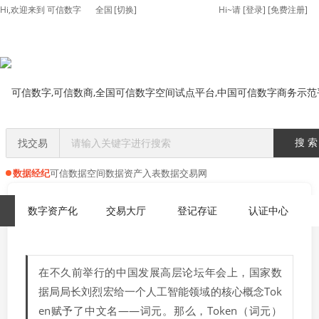
Hi,欢迎来到 可信数字
全国
[切换]
Hi~请
[
登录
] [
免费注册
]
找交易
搜 索
数据经纪
可信数据空间
数据资产入表
数据交易网
首页
>>
新闻政策
数字资产化
交易大厅
登记存证
认证中心
在不久前举行的中国发展高层论坛年会上，国家数
据局局长刘烈宏给一个人工智能领域的核心概念Tok
en赋予了中文名——词元。那么，Token（词元）