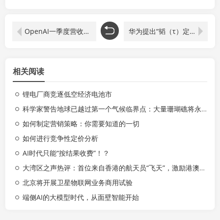
OpenAI一季度营收近57亿美元
华为提出“韬（τ）定律”；DeepSeek登顶全球调用榜
相关阅读
锂电厂商竞逐低空经济电池市
科学家警告地球已越过第一个气候临界点：大量珊瑚礁将永久消失，海平面不可逆上升数米
如何制定营销策略：你需要知道的一切
如何进行竞争性定价分析
AI时代只能“按结果收费”！？
大湾区之声热评：首位来自香港的航天员“飞天”，激励港澳更好融入和服务国家发展大局
北京将开展卫星物联网业务商用试验
端侧AI的大模型时代，从面壁智能开始