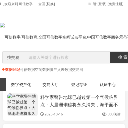
Hi,欢迎来到 可信数字
全国
[切换]
Hi~请
[
登录
] [
免费注册
]
找交易
搜 索
数据经纪
可信数据空间
数据资产入表
数据交易网
首页
>>
新闻政策
数字资产化
交易大厅
登记存证
认证中心
科学家警告地球已越过第一个气候临界
新闻政策
点：大量珊瑚礁将永久消失，海平面不
可逆上升数米
2025-10-16
303阅读