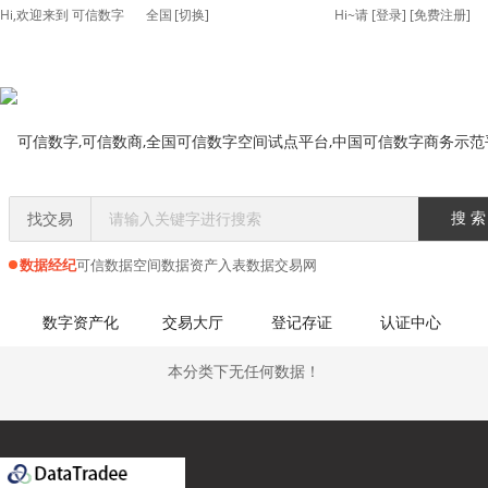
Hi,欢迎来到 可信数字
全国
[切换]
Hi~请
[
登录
] [
免费注册
]
找交易
搜 索
数据经纪
可信数据空间
数据资产入表
数据交易网
首页
>>
地方服务中心
数字资产化
交易大厅
登记存证
认证中心
本分类下无任何数据！